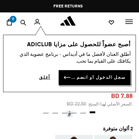
ا
Pause
FREE RETURNS
promotion
rotation
0
النساء
ملابس
أصبح عضواً للحصول على مزايا ADICLUB
أطلق العنان لأفضل ما في أديداس - برنامج عضوية الذي
-60%
يكافئك على القيام بما تحب.
تيشيرت جيرسي بأكمام طويلة
سجل الدخول أو انضم الآن
أغلق
EMERGING HARMONY
BD 7.88
Price reduced from
to
BD 22.50
:السعر الأصلي لهذا المنتج
2 ألوان متوفرة