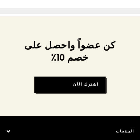
كن عضواً واحصل على
خصم 10٪
اشترك الآن
المنتجات