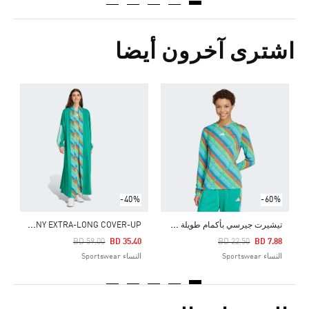
اشترى آخرون أيضا
Price Reduced From
To
0
ا
-40%
-60%
ت
يشيرت جيرسي بأكمام طويلة EMERGING HARMONY
E
MERGING HARMONY EXTRA-LONG COVER-UP
Price Reduced From
To
Price Reduced From
To
BD 59.00
BD 35.40
BD 22.50
BD 7.88
النساء Sportswear
النساء Sportswear