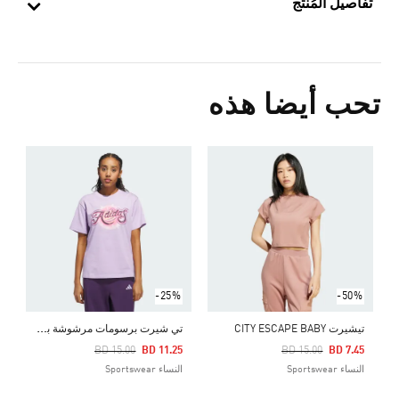
تفاصيل المُنتج
تحب أيضا هذه
Price Reduced From
To
5
ال
-25%
-50%
ت
ي شيرت برسومات مرشوشة بالهواء
تيشيرت CITY ESCAPE BABY
Price Reduced From
To
Price Reduced From
To
BD 15.00
BD 11.25
BD 15.00
BD 7.45
النساء Sportswear
النساء Sportswear