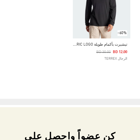
-60%
ت
يشيرت بأكمام طويلة TERREX XPLORIC LOGO
Price Reduced From
To
BD 30.00
BD 12.00
الرجال TERREX
كن عضواً واحصل على