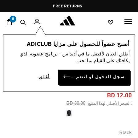
ا
Pause
FREE RETURNS
promotion
rotation
0
الرجال
ملابس
أصبح عضواً للحصول على مزايا ADICLUB
أطلق العنان لأفضل ما في أديداس - برنامج عضوية الذي
-60%
يكافئك على القيام بما تحب.
تيشيرت بأكمام طويلة TERREX
سجل الدخول أو انضم الآن
أغلق
XPLORIC LOGO
BD 12.00
Price reduced from
to
BD 30.00
:السعر الأصلي لهذا المنتج
Black