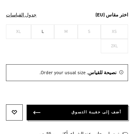
اختر مقاس (EU)
جدول القياسات
XL
L
M
S
XS
2XL
نصيحة للقياس.
Order your usual size.
أضف إلى حقيبة التسوق
أضف إلى