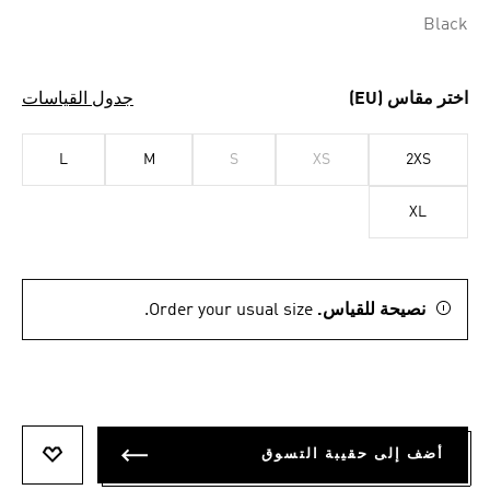
Black
اختر مقاس (EU)
جدول القياسات
L
M
S
XS
2XS
XL
نصيحة للقياس.
Order your usual size.
أضف إلى حقيبة التسوق
أضف إلى