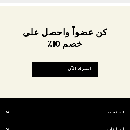
كن عضواً واحصل على
خصم 10٪
اشترك الآن
المنتجات
الرياضات