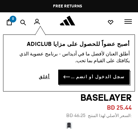
ا
Pause
FREE RETURNS
promotion
rotation
0
النساء
ملابس
أصبح عضواً للحصول على مزايا ADICLUB
أطلق العنان لأفضل ما في أديداس - برنامج عضوية الذي
-40%
يكافئك على القيام بما تحب.
تيشيرت بأكمام طويلة TERREX
سجل الدخول أو انضم الآن
أغلق
XPERIOR MERINO 150
BASELAYER
BD 25.44
Price reduced from
to
BD 46.25
:السعر الأصلي لهذا المنتج