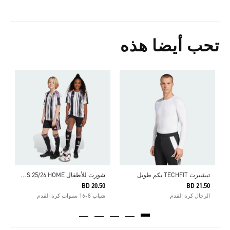
تحب أيضا هذه
Price Reduced From
To
4
ا
ش
ورت للأطفال JUVENTUS 25/26 HOME
تيشيرت TECHFIT بكم طويل
BD 20.50
BD 21.50
الرجال كرة القدم
شباب 8-16 سنوات كرة القدم