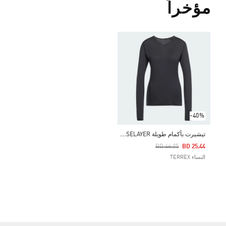
مؤخراً
-40%
ت
يشيرت بأكمام طويلة TERREX XPERIOR MERINO 150 BASELAYER
Price Reduced From
To
BD 46.25
BD 25.44
النساء TERREX