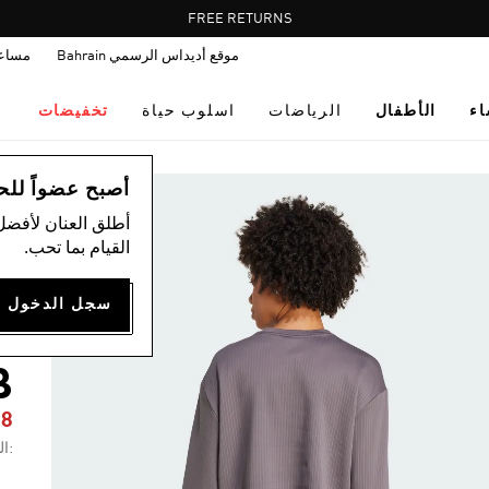
Pause
FREE RETURNS
promotion
موقع أديداس الرسمي Bahrain
مساع
rotation
اء
الأطفال
الرياضات
اسلوب حياة
تخفيضات
ال
أصبح عضواً للحصول
أطلق العنان لأفضل
القيام بما تحب.
ت
S
B
38
:ال