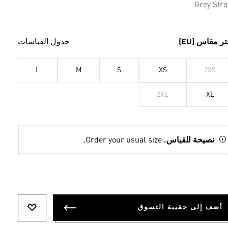
Grey Stra
تر مقاس (EU)
جدول القياسات
L
M
S
XS
2XS
2XL
XL
نصيحة للقياس.
Order your usual size.
أضف إلى حقيبة التسوق
أضف إلى ل