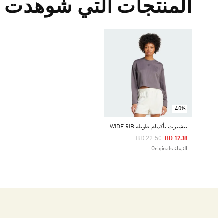
المنتجات التي شوهدت م
-40%
ت
يشيرت بأكمام طويلة ESSENTIALS WINTERIZED WIDE RIB
Price Reduced From
To
BD 22.50
BD 12.38
النساء Originals