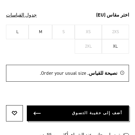
اختر مقاس (EU)
جدول القياسات
L
M
S
XS
2XS
2XL
XL
نصيحة للقياس.
Order your usual size.
أضف إلى حقيبة التسوق
أضف إلى