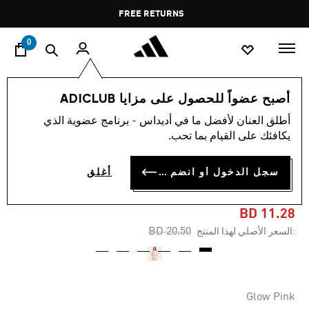
ا
Pause
FREE RETURNS
promotion
rotation
0
النساء
ملابس
أصبح عضواً للحصول على مزايا ADICLUB
أطلق العنان لأفضل ما في أديداس - برنامج عضوية الذي
-40%
يكافئك على القيام بما تحب.
تيشيرت بأكمام طويلة
سجل الدخول أو انضم الآن
أغلق
ESSENTIALS WIDE RIB
BD 11.28
Price reduced from
to
BD 20.50
:السعر الأصلي لهذا المنتج
Glow Pink