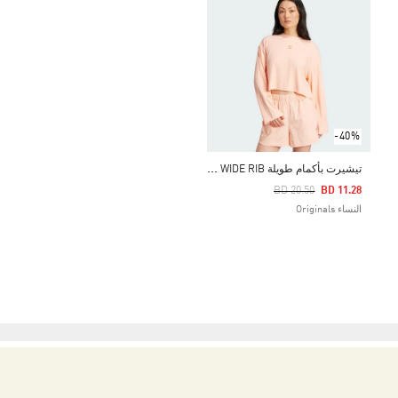
-40%
ت
يشيرت بأكمام طويلة ESSENTIALS WIDE RIB
Price Reduced From
To
BD 20.50
BD 11.28
النساء Originals