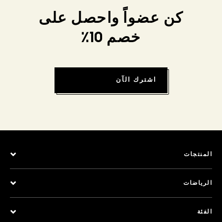
كن عضواً واحصل على
خصم 10٪
اشترك الآن
المنتجات
الرياضات
الفئة