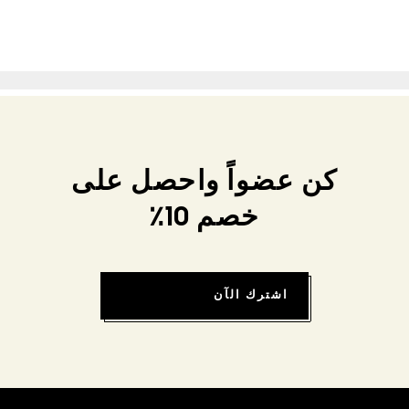
كن عضواً واحصل على
خصم 10٪
اشترك الآن