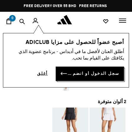
ا
Pause
FREE DELIVERY OVER 55 BHD
FREE RETURNS
promotion
rotation
0
النساء
ملابس
أصبح عضواً للحصول على مزايا ADICLUB
أطلق العنان لأفضل ما في أديداس - برنامج عضوية الذي
تنورة CLUB TENNIS
يكافئك على القيام بما تحب.
CLIMACOOL
سجل الدخول أو انضم الآن
أغلق
BD 21.50
2 ألوان متوفرة