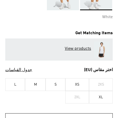
Selected
White
Get Matching Items
View products
اختر مقاس (EU)
جدول القياسات
L
M
S
XS
2XS
2XL
XL