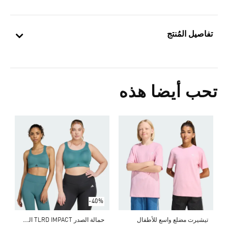
تفاصيل المُنتج
تحب أيضا هذه
س
5
ا
-40%
ح
مالة الصدر TLRD IMPACT الرياضية بدعم عالٍ
تيشيرت مضلع واسع للأطفال