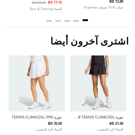
BD 13.00
Price Reduced From
To
BD 30.00
BD 17.10
شباب 8-16 سنوات Originals
النساء Gym & Training
اشترى آخرون أيضا
ت
0
ا
ت
نورة CLUB TENNIS CLIMACOOL
تنورة TENNIS CLIMACOOL PRO
BD 35.50
BD 21.50
النساء كرة المضرب
النساء كرة المضرب