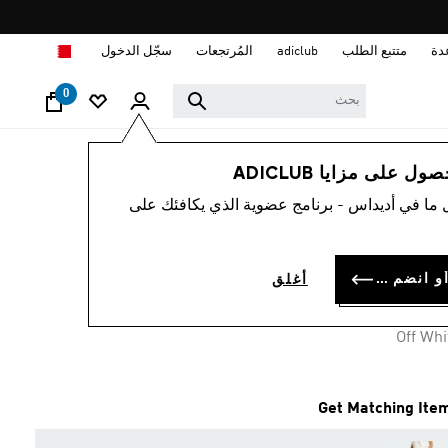
ا
دة
متتبع الطلب
adiclub
المُرتجعات
سجّل الدخول
0
نساء
ملابس
 على مزايا ADICLUB
 ما في أديداس - برنامج عضوية الذي يكافئك على
نك توب SOFT LUX
BD 18.
سجل الدخول أو انضم الآن
أغلق
Off Whi
Get Matching Ite