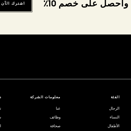
واحصل على خصم 10٪
اشترك الآن
الفئة
معلومات الشركة
د
الرجال
عنا
ت
النساء
وظائف
ش
الأطفال
صحافة
ا