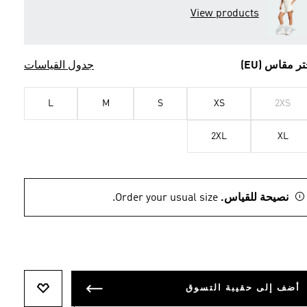
View products
تر مقاس (EU)
جدول القياسات
L
M
S
XS
2XS
2XL
XL
نصيحة للقياس.
Order your usual size.
أضف إلى حقيبة التسوق
أضف إلى ل