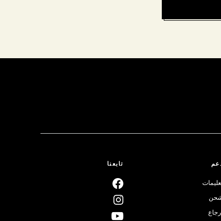
عم
تابعنا
عليمات
حن
رجاع