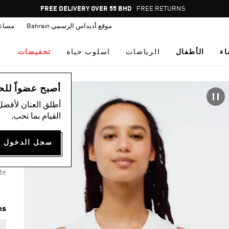
Pause
FREE DELIVERY OVER 55 BHD
FREE RETURNS
promotion
موقع أديداس الرسمي Bahrain
مساع
rotation
اء
الأطفال
الرياضات
اسلوب حياة
تخفيضات
ال
أصبح عضواً للحصول
أطلق العنان لأفضل
تا
القيام بما تحب.
25
3 ألوان متوفرة
te
ms