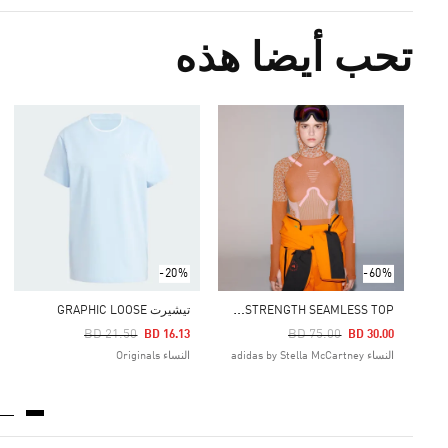
تحب أيضا هذه
-20%
-60%
A
DIDAS BY STELLA MCCARTNEY TRUESTRENGTH SEAMLESS TOP
تيشيرت GRAPHIC LOOSE
Price Reduced From
To
Price Reduced From
To
BD 21.50
BD 75.00
BD 16.13
BD 30.00
النساء adidas by Stella McCartney
النساء Originals