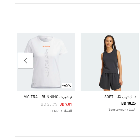
92.25
النساء ERREX
-65%
ت
يشيرت TERREX AGRAVIC TRAIL RUNNING
تانك توب SOFT LUX
BD 18.25
Price Reduced From
To
BD 25.75
BD 9.01
النساء Sportswear
النساء TERREX