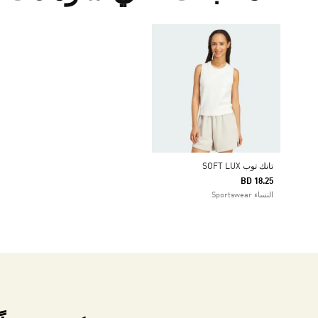
تانك توب SOFT LUX
BD 18.25
النساء Sportswear