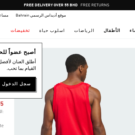
Pause
FREE DELIVERY OVER 55 BHD
FREE RETURNS
promotion
موقع أديداس الرسمي Bahrain
مساع
rotation
اء
الأطفال
الرياضات
اسلوب حياة
تخفيضات
ال
أصبح عضواً للحصول
أطلق العنان لأفضل
القيام بما تحب.
S
75
:ال
te