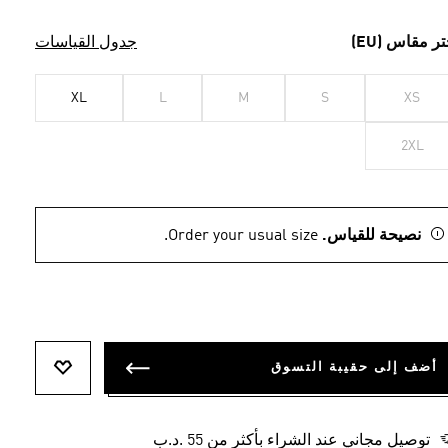
تر مقاس (EU)
جدول القياسات
XL
L
M
S
XS
2XL
نصيحة للقياس.
Order your usual size.
أضف إلى حقيبة التسوق
أضف إلى ل
توصيل مجاني عند الشراء بأكثر من 55 .د.ب‎