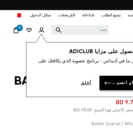
ا
دة
متتبع الطلب
adiclub
المُرتجعات
سجّل الدخول
0
رجال
ملابس
 على مزايا ADICLUB
 ما في أديداس - برنامج عضوية الذي يكافئك على
-35%
تانك توب BASKETBALL
سجل الدخول أو انضم الآن
أغلق
LEGEND
BD 9.
Price reduced from
to
BD 15.00
سعر الأصلي لهذا المنتج
Better Scarlet / Whi