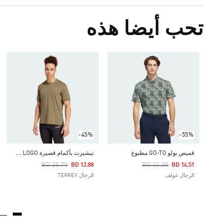
تحب أيضا هذه
-45%
-55%
ت
يشيرت بأكمام قصيرة TERREX XPLORIC LOGO
قميص بولو GO-TO مطبوع
Price Reduced From
To
Price Reduced From
To
BD 25.75
BD 32.25
BD 12.88
BD 14.51
الرجال غولف
الرجال TERREX