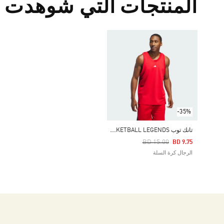
المنتجات التي شوهدت م
-35%
ت
انك توب BASKETBALL LEGENDS
Price Reduced From
To
BD 15.00
BD 9.75
الرجال كرة السلة