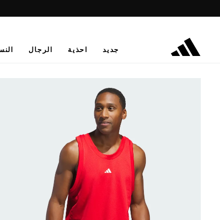
جديد
احذية
الرجال
النس