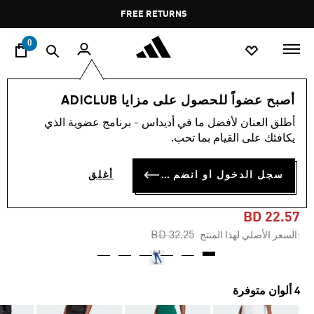
ا
Pause
FREE RETURNS
promotion
rotation
0
الرجال
ملابس
أصبح عضواً للحصول على مزايا ADICLUB
أطلق العنان لأفضل ما في أديداس - برنامج عضوية الذي
-30%
يكافئك على القيام بما تحب.
بنطال HOUSE OF TIRO
سجل الدخول أو انضم الآن
أغلق
NATIONS PACK
BD 22.57
Price reduced from
to
BD 32.25
:السعر الأصلي لهذا المنتج
4 ألوان متوفرة