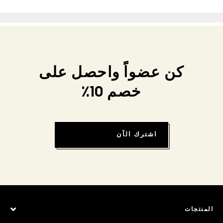
كن عضواً واحصل على
خصم 10٪
اشترك الآن
المنتجات