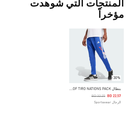
المنتجات التي شوهدت
مؤخراً
-30%
ب
نطال HOUSE OF TIRO NATIONS PACK
Price Reduced From
To
BD 32.25
BD 22.57
الرجال Sportswear