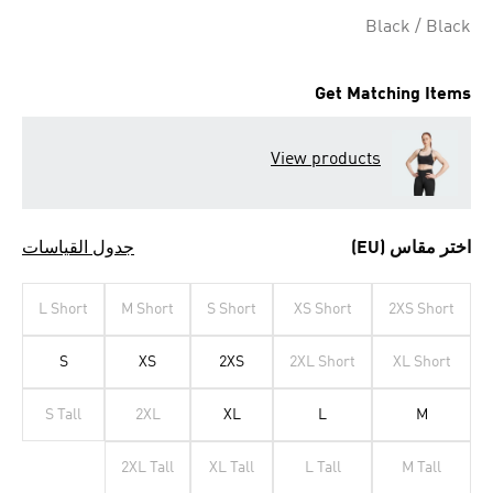
Black / Black
Get Matching Items
View products
اختر مقاس (EU)
جدول القياسات
L Short
M Short
S Short
XS Short
2XS Short
S
XS
2XS
2XL Short
XL Short
S Tall
2XL
XL
L
M
2XL Tall
XL Tall
L Tall
M Tall