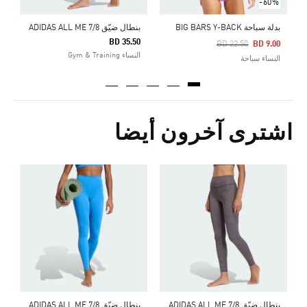
-60%
بدلة سباحة BIG BARS Y-BACK
بنطال ضيّق ADIDAS ALL ME 7/8
BD 35.50
Price Reduced From
To
BD 22.50
BD 9.00
النساء Gym & Training
النساء سباحة
اشترى آخرون أيضا
ب
0
ا
بنطال ضيّق ADIDAS ALL ME 7/8
بنطال ضيّق ADIDAS ALL ME 7/8