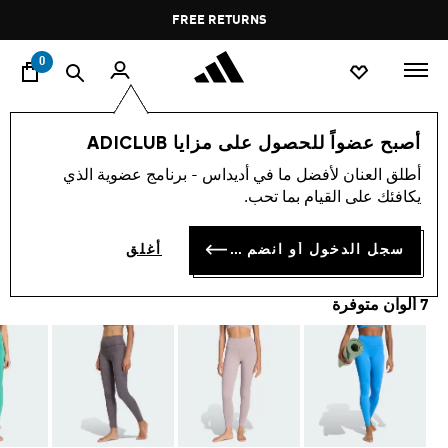
ا
Pause
FREE RETURNS
promotion
rotation
0
النساء
ملابس
أصبح عضواً للحصول على مزايا ADICLUB
أطلق العنان لأفضل ما في أديداس - برنامج عضوية الذي
بنطال ALL ME 7/8 الضيّق
يكافئك على القيام بما تحب.
BD 35.50
سجل الدخول أو انضم الآن
أغلق
7 ألوان متوفرة