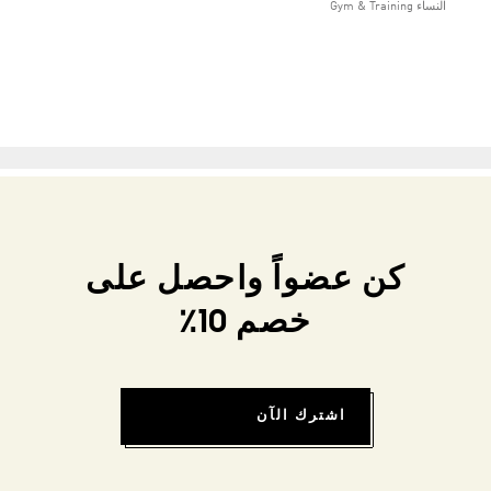
النساء Gym & Training
كن عضواً واحصل على
خصم 10٪
اشترك الآن