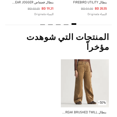
ب
نطال فضفاض ESSENTIALS LINEAR JOGGER
بنطال FIREBIRD UTILITY
Price Reduced From
To
Price Reduced From
To
BD 32.25
BD 19.31
BD 51.50
BD 20.55
النساء Originals
النساء Originals
المنتجات التي شوهدت
مؤخراً
-50%
ب
نطال ADIBREAK BRUSHED TWILL