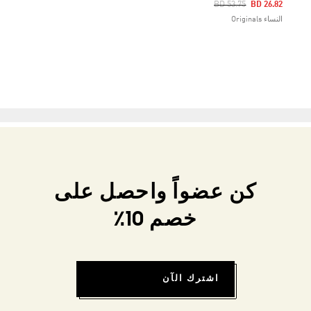
Price Reduced From
To
BD 53.75
BD 26.82
النساء Originals
كن عضواً واحصل على
خصم 10٪
اشترك الآن