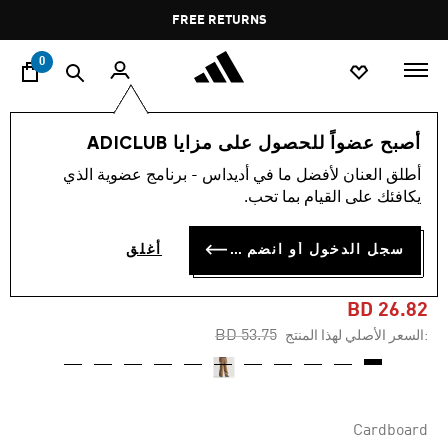
ا
Pause
FREE RETURNS
promotion
rotation
0
النساء
ملابس
أصبح عضواً للحصول على مزايا ADICLUB
أطلق العنان لأفضل ما في أديداس - برنامج عضوية الذي
-50%
يكافئك على القيام بما تحب.
بنطال ADIBREAK BRUSHED
سجل الدخول أو انضم الآن
أغلق
TWILL
BD 26.82
Price reduced from
to
BD 53.75
:السعر الأصلي لهذا المنتج
Cardboard