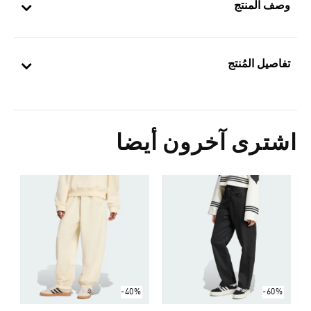
وصف المنتج
تفاصيل المُنتج
اشترى آخرون أيضا
ب
Price Reduced From
To
2
ا
-40%
-60%