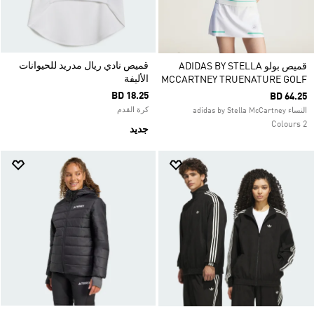
قميص نادي ريال مدريد للحيوانات
قميص بولو ADIDAS BY STELLA
الأليفة
MCCARTNEY TRUENATURE GOLF
BD 18.25
BD 64.25
كرة القدم
النساء adidas by Stella McCartney
2 Colours
جديد