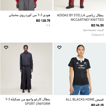
هودي Y-3 من كوردروي مخملي
بنطال رياضي ADIDAS BY STELLA
MCCARTNEY KNITTED
BD 128.75
BD 96.50
Y-3
النساء Sportswear
2 Colours
بنطال كارغو واسع من تشكيلة Y-3
قميص ALL BLACKS HOME
SPORT UNIFORM
BD 49.25