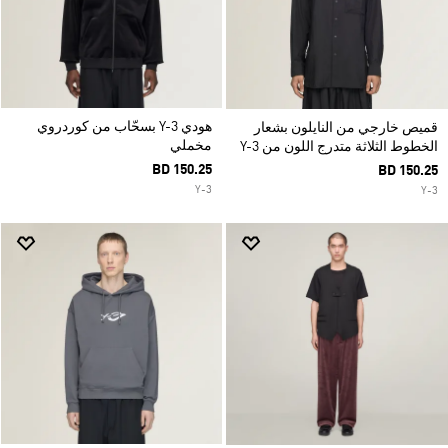
هودي Y-3 بسحّاب من كوردروي
قميص خارجي من النايلون بشعار
مخملي
الخطوط الثلاثة متدرج اللون من Y-3
BD 150.25
BD 150.25
Y-3
Y-3