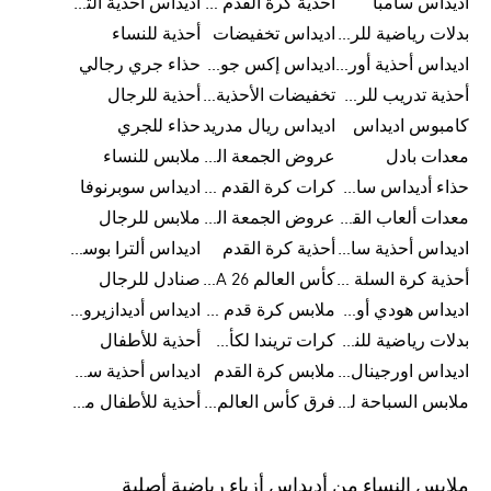
اديداس سامبا
أحذية كرة القدم للرجال
اديداس أحذية ألترا بوست للرجال
بدلات رياضية للرجال
اديداس تخفيضات
أحذية للنساء
اديداس أحذية أورجينالز
اديداس إكس جود بيلينغهام
حذاء جري رجالي
أحذية تدريب للرجال
تخفيضات الأحذية للرجال
أحذية للرجال
كامبوس اديداس
اديداس ريال مدريد
حذاء للجري
معدات بادل
عروض الجمعة البيضاء للرجال
ملابس للنساء
حذاء أديداس سامبا للأطفال
كرات كرة القدم للرجال
اديداس سوبرنوفا
معدات ألعاب القوى
عروض الجمعة البيضاء للسيدات
ملابس للرجال
اديداس أحذية سامبا للنساء
أحذية كرة القدم
اديداس ألترا بوست
أحذية كرة السلة للرجال
كأس العالم FIFA 26™
صنادل للرجال
اديداس هودي أورجينال للنساء
ملابس كرة قدم للاطفال
اديداس أديدازيرو معدات الجري
بدلات رياضية للنساء
كرات تريندا لكأس العالم FIFA 26™
أحذية للأطفال
اديداس اورجينال ملابس
ملابس كرة القدم
اديداس أحذية سوبرنوفا للرجال
ملابس السباحة للرجال
فرق كأس العالم FIFA 26™
أحذية للأطفال من 8 إلى 16 سنة
ملابس النساء من أديداس أزياء رياضية أصلية