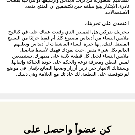
لتصاميم أسطورية من تراث أديداس وأرشيفها أو مزاجية بقصات
نادرة. الابتكار يبلغ مبلغه حين تكتشفين أن المنتج متعدد
الاستعمالات.
اعتمدي على تجربتك
بتجربتك تدركين هل القميص الذي وقعت عيناك عليه في كتالوج
ملابس النساء من أديداس مصنوع كليًا أم فقط جزئيًا من النسيج
المفضل لديك. إنها خبرة النساء العاشقات لـ أديداس وتعلقهم
الدائم بكل شيء متقن. حيث يقودك فهمك لأبسط تفاصيل
ملابس النساء لجعل كل قطعة لائقة على مظهرك. تستطيعين
لمس القطن ومعرفة نوعه والحكم على جودة الحياكة وإتقانها.
وسينتابك الانبهار حين ترين أزرار وضعها الصانع بإتقان في موضع
لم تتوقعينه على القطعة. لك عاداتك مع العلامة وهي دليلك.
كن عضواً واحصل على