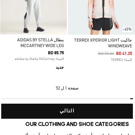
-45%
بنطال ADIDAS BY STELLA
جاكيت TERREX XPERIOR LIGHT
MCCARTNEY WIDE LEG
WINDWEAVE
BD 85.75
Price Reduced Fro
To
BD 75.00
BD 41.25
النساء adidas by Stella McCartney
النساء TERREX
جديد
صفحة
1 ل 52
التالي
OUR CLOTHING AND SHOE CATEGORIES