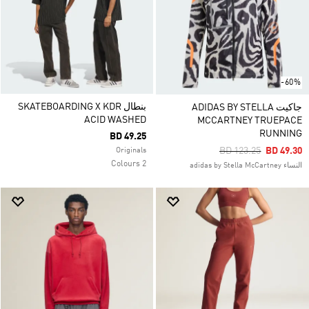
-60%
بنطال SKATEBOARDING X KDR
جاكيت ADIDAS BY STELLA
ACID WASHED
MCCARTNEY TRUEPACE
RUNNING
BD 49.25
Price Reduced From
To
BD 123.25
BD 49.30
Originals
2 Colours
النساء adidas by Stella McCartney