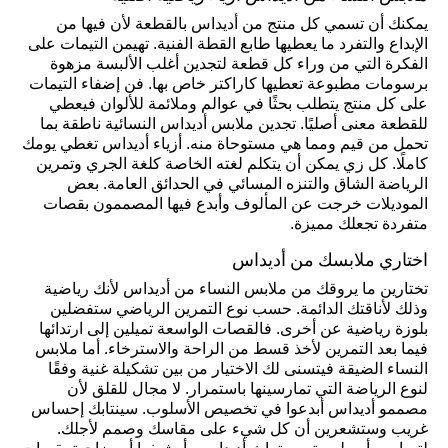
يمكنك أن تسمي كل منتج من أديداس بالقطعة لأن فيها من
الإبداع والتفرد ما يعطيها طابع القطة الفنية. تهيمن التيمات على
الفكرة التي من وراء كل قطعة لتجدين أغلب الألبسة مزهوة
برسومات مطبوعة تعطيها كاراكتر خاص بها. فن إضفاء التيمات
على كل منتج يتطلب بحثًا في عوالم وملائمة للألوان فيعطي
للقطعة معنى أصليًا. تجدين ملابس أديداس النسائية ناطقة بما
تحمل من قيم ومما هي مستوحاة منه. أزياء أديداس تغطي يومك
كاملًا. كل زي يمكن أن يتكلم لغته الخاصة كلغة الجري وتمرين
الرياضة الشاق والتنزه المسائي في الحدائق العامة. بعض
الموديلات خرجت عن المألوف وأبدع فيها المصممون بقصات
متفردة تجعلك مميزة.
اختاري ملابسك من أديداس
تختارين ما يروقك من ملابس النساء من أديداس لأنك رياضية
وذلك لأناقتك الدائمة. حسب نوع التمرين الرياضي ستفضلين
بلوزة رياضية عن أخرى. فالقصات الواسعة تميلين إلى ارتدائها
فيما بعد التمرين لأخذ قسط من الراحة والاسترخاء. أما ملابس
النساء الضيقة فيتسنى لك الاختيار من بين تشكيلة غنية وفقًا
لنوع الرياضة التي تمارسينها باستمرار. لا مجال للقلق لأن
مصممو أديداس أبدعوا في تخصيص الأسلوب. سينتابك إحساس
غريب وستشعرين أن كل شيء على مقاسك وصمم لأجلك.