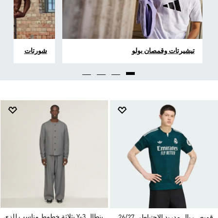
تيشيرتات وقمصان بولو
شورتات
بنطال Y-3 بثلاثة خطوط مناسب للزي
قميص ريال مدريد الاحتياطي 26/27