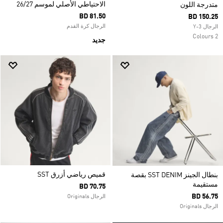
الاحتياطي الأصلي لموسم 26/27
متدرجة اللون
BD 81.50
BD 150.25
الرجال كرة القدم
الرجال Y-3
2 Colours
جديد
قميص رياضي أزرق SST
بنطال الجينز SST DENIM بقصة
مستقيمة
BD 70.75
BD 56.75
الرجال Originals
الرجال Originals