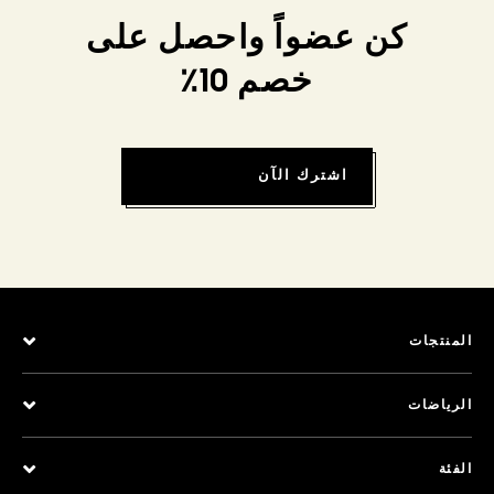
كن عضواً واحصل على
خصم 10٪
اشترك الآن
المنتجات
الرياضات
الفئة