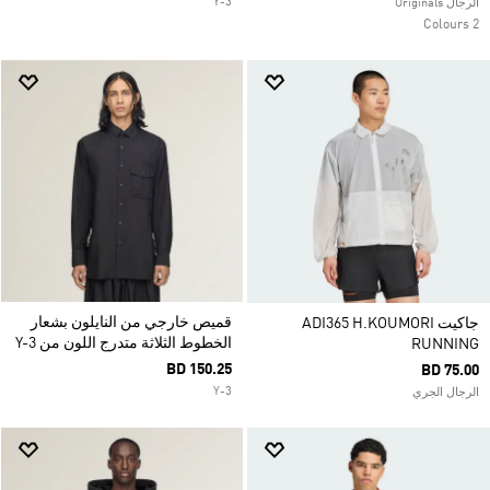
Y-3
الرجال Originals
2 Colours
قميص خارجي من النايلون بشعار
جاكيت ADI365 H.KOUMORI
الخطوط الثلاثة متدرج اللون من Y-3
RUNNING
BD 150.25
BD 75.00
Y-3
الرجال الجري