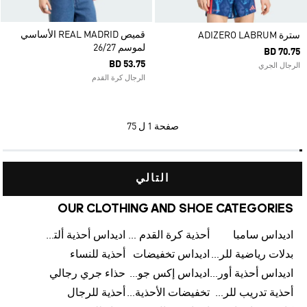
قميص REAL MADRID الأساسي
سترة ADIZERO LABRUM
لموسم 26/27
BD 70.75
BD 53.75
الرجال الجري
الرجال كرة القدم
صفحة
1 ل 75
التالي
OUR CLOTHING AND SHOE CATEGORIES
اديداس سامبا
أحذية كرة القدم للرجال
اديداس أحذية ألترا بوست للرجال
بدلات رياضية للرجال
اديداس تخفيضات
أحذية للنساء
اديداس أحذية أورجينالز
اديداس إكس جود بيلينغهام
حذاء جري رجالي
أحذية تدريب للرجال
تخفيضات الأحذية للرجال
أحذية للرجال