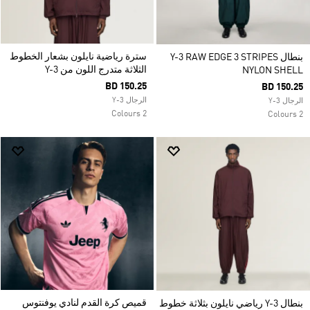
سترة رياضية نايلون بشعار الخطوط
بنطال Y-3 RAW EDGE 3 STRIPES
الثلاثة متدرج اللون من Y-3
NYLON SHELL
BD 150.25
BD 150.25
الرجال Y-3
الرجال Y-3
2 Colours
2 Colours
قميص كرة القدم لنادي يوفنتوس
بنطال Y-3 رياضي نايلون بثلاثة خطوط