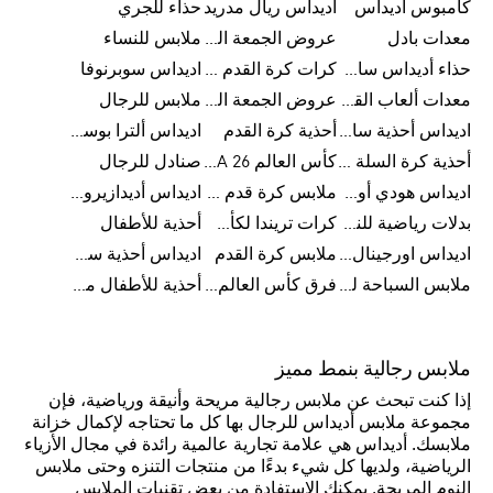
كامبوس اديداس
اديداس ريال مدريد
حذاء للجري
معدات بادل
عروض الجمعة البيضاء للرجال
ملابس للنساء
حذاء أديداس سامبا للأطفال
كرات كرة القدم للرجال
اديداس سوبرنوفا
معدات ألعاب القوى
عروض الجمعة البيضاء للسيدات
ملابس للرجال
اديداس أحذية سامبا للنساء
أحذية كرة القدم
اديداس ألترا بوست
أحذية كرة السلة للرجال
كأس العالم FIFA 26™
صنادل للرجال
اديداس هودي أورجينال للنساء
ملابس كرة قدم للاطفال
اديداس أديدازيرو معدات الجري
بدلات رياضية للنساء
كرات تريندا لكأس العالم FIFA 26™
أحذية للأطفال
اديداس اورجينال ملابس
ملابس كرة القدم
اديداس أحذية سوبرنوفا للرجال
ملابس السباحة للرجال
فرق كأس العالم FIFA 26™
أحذية للأطفال من 8 إلى 16 سنة
ملابس رجالية بنمط مميز
إذا كنت تبحث عن ملابس رجالية مريحة وأنيقة ورياضية، فإن
مجموعة ملابس أديداس للرجال بها كل ما تحتاجه لإكمال خزانة
ملابسك. أديداس هي علامة تجارية عالمية رائدة في مجال الأزياء
الرياضية، ولديها كل شيء بدءًا من منتجات التنزه وحتى ملابس
النوم المريحة. يمكنك الاستفادة من بعض تقنيات الملابس