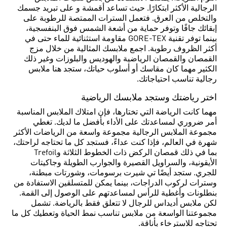
الرجالية الأكثر ابتكارًا. حيث تساعد أقمشة و على تبريد جسمك
والتخلص من العرق. فتعمل السترات الممتصة للرطوبة على
إبقائك جافًا وتوفر حماية من أشعة الشمس فوق البنفسجية،
بينما توفر تقنية GORE-TEX مقاومة استثنائية للماء حتى في
أكثر الظروف رطوبة. اجمع ملابسك المثالية من خلال مزج
القمصان والقمصان الرياضية والهوديس والبلوزات وغير ذلك
الكثير مهما كان مقاسك أو أسلوب حياتك، ستجد هنا ملابس
رجالية تناسب احتياجاتك.
اختر رياضتك وستجد ملابسك الرياضية
مهما كانت الرياضة التي تختارها، فإن امتلاك الملابس المناسبة
أمر ضروري لمساعدتك على الأداء بأفضل ما لديك. تغطي
مجموعة الملابس الرجالية مجموعة واسعة من الرياضات الأكثر
شهرة في العالم، فإذا كنت عداءً، فستجد كل ما تحتاجه لراحتك،
بما في ذلك قمصان الركض ذات الخطوط الثلاثة وTrefoil
الأيقونية، والسراويل القصيرة والجوارب الطويلة وجاكيتات
للجري. ستجد أيضًا تي شيرت برسومات، وشورتات مبطنة،
وسترات لركوب الدراجات، بينما يمكن للمتسلقين الاستفادة من
بنطلونات وأغطية للرأس لمساعدتهم على الوصول إلى القمة.
لكن ملابس أديداس للرجال لا تتعلق فقط بالرياضة. تشمل
مجموعتنا الواسعة من ملابس تناسب نمط الحياة وتعطيك كل ما
تحتاجه للاسترخاء بأناقة.