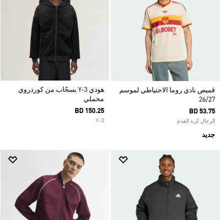
هودي Y-3 بسحّاب من كوردروي
قميص نادي روما الاحتياطي لموسم
مخملي
26/27
BD 150.25
BD 53.75
Y-3
الرجال كرة القدم
جديد