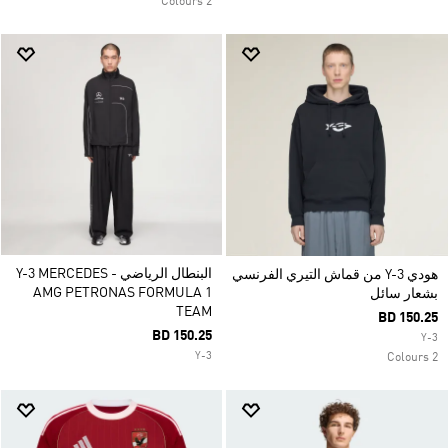
2 Colours
البنطال الرياضي Y-3 MERCEDES -
هودي Y-3 من قماش التيري الفرنسي
AMG PETRONAS FORMULA 1
بشعار سائل
TEAM
BD 150.25
BD 150.25
Y-3
Y-3
2 Colours