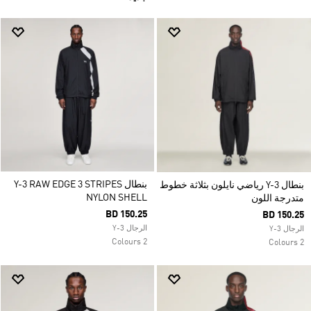
بنطال Y-3 RAW EDGE 3 STRIPES
بنطال Y-3 رياضي نايلون بثلاثة خطوط
NYLON SHELL
متدرجة اللون
BD 150.25
BD 150.25
الرجال Y-3
الرجال Y-3
2 Colours
2 Colours