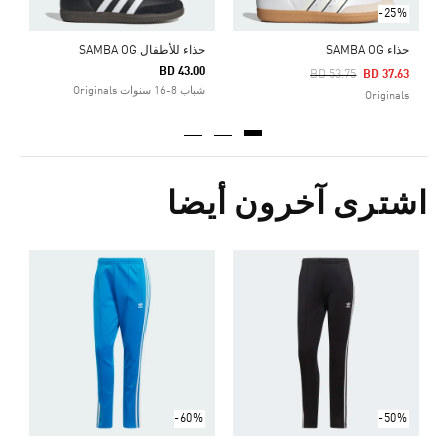
-25%
حذاء SAMBA OG
حذاء للأطفال SAMBA OG
BD 43.00
Price Reduced From
To
BD 53.75
BD 37.63
شباب 8-16 سنوات Originals
Originals
اشترى آخرون أيضا
ب
Price Reduced From
To
5
ا
-60%
-50%