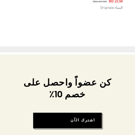
Price Reduced From
To
BD 37.50
BD 22.50
النساء Originals
كن عضواً واحصل على
خصم 10٪
اشترك الآن