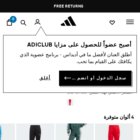
ا
Pause
FREE RETURNS
promotion
rotation
0
النساء
ملابس
أصبح عضواً للحصول على مزايا ADICLUB
أطلق العنان لأفضل ما في أديداس - برنامج عضوية الذي
-40%
يكافئك على القيام بما تحب.
بنطال رياضي ADICOLOR SST
سجل الدخول أو انضم الآن
أغلق
BD 22.50
Price reduced from
to
BD 37.50
:السعر الأصلي لهذا المنتج
4 ألوان متوفرة