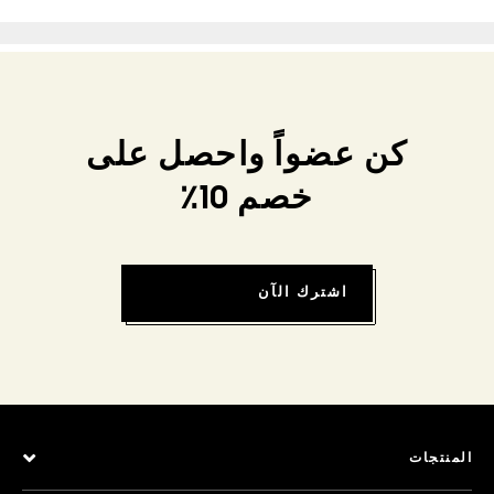
كن عضواً واحصل على
خصم 10٪
اشترك الآن
المنتجات