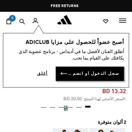
ا
Pause
FREE RETURNS
promotion
rotation
0
الأطفال
الملابس
أصبح عضواً للحصول على مزايا ADICLUB
أطلق العنان لأفضل ما في أديداس - برنامج عضوية الذي
-35%
يكافئك على القيام بما تحب.
بنطال رياضي للأطفال
سجل الدخول أو انضم الآن
أغلق
ADICOLOR SST
BD 13.32
Price reduced from
to
BD 20.50
:السعر الأصلي لهذا المنتج
2 ألوان متوفرة