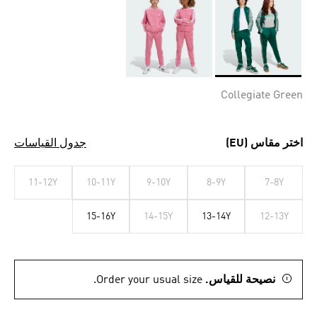
Selected
Collegiate Green
اختر مقاس (EU)
جدول القياسات
11-12Y
10-11Y
9-10Y
8-9Y
7-8Y
15-16Y
14-15Y
13-14Y
12-13Y
نصيحة للقياس.
Order your usual size.