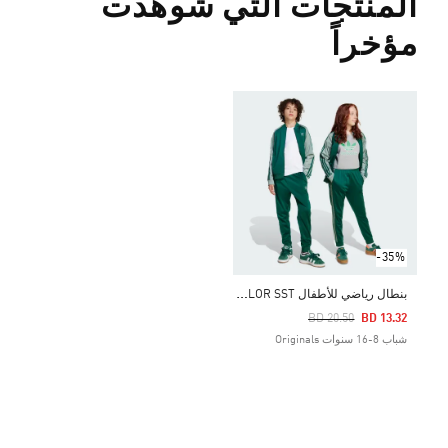
المنتجات التي شوهدت
مؤخراً
-35%
ب
نطال رياضي للأطفال ADICOLOR SST
Price Reduced From
To
BD 20.50
BD 13.32
شباب 8-16 سنوات Originals