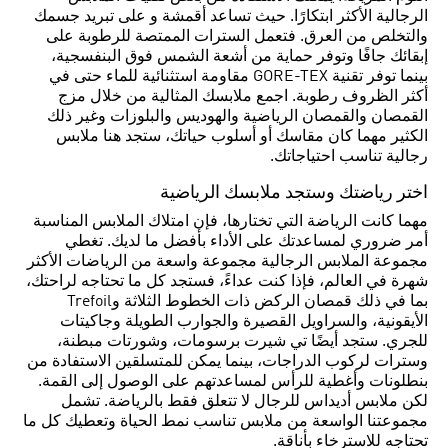
الرجالية الأكثر ابتكارًا. حيث تساعد أقمشة و على تبريد جسمك
والتخلص من العرق. فتعمل السترات الممتصة للرطوبة على
إبقائك جافًا وتوفر حماية من أشعة الشمس فوق البنفسجية،
بينما توفر تقنية GORE-TEX مقاومة استثنائية للماء حتى في
أكثر الظروف رطوبة. اجمع ملابسك المثالية من خلال مزج
القمصان والقمصان الرياضية والهوديس والبلوزات وغير ذلك
الكثير مهما كان مقاسك أو أسلوب حياتك، ستجد هنا ملابس
رجالية تناسب احتياجاتك.
اختر رياضتك وستجد ملابسك الرياضية
مهما كانت الرياضة التي تختارها، فإن امتلاك الملابس المناسبة
أمر ضروري لمساعدتك على الأداء بأفضل ما لديك. تغطي
مجموعة الملابس الرجالية مجموعة واسعة من الرياضات الأكثر
شهرة في العالم، فإذا كنت عداءً، فستجد كل ما تحتاجه لراحتك،
بما في ذلك قمصان الركض ذات الخطوط الثلاثة وTrefoil
الأيقونية، والسراويل القصيرة والجوارب الطويلة وجاكيتات
للجري. ستجد أيضًا تي شيرت برسومات، وشورتات مبطنة،
وسترات لركوب الدراجات، بينما يمكن للمتسلقين الاستفادة من
بنطلونات وأغطية للرأس لمساعدتهم على الوصول إلى القمة.
لكن ملابس أديداس للرجال لا تتعلق فقط بالرياضة. تشمل
مجموعتنا الواسعة من ملابس تناسب نمط الحياة وتعطيك كل ما
تحتاجه للاسترخاء بأناقة.