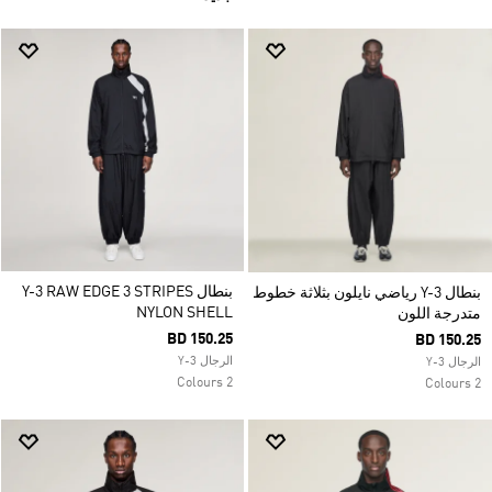
بنطال Y-3 RAW EDGE 3 STRIPES
بنطال Y-3 رياضي نايلون بثلاثة خطوط
NYLON SHELL
متدرجة اللون
BD 150.25
BD 150.25
الرجال Y-3
الرجال Y-3
2 Colours
2 Colours