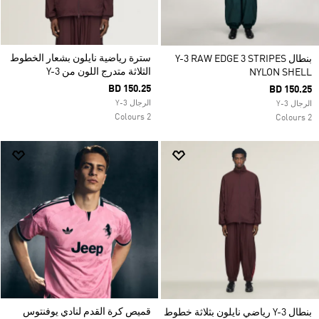
سترة رياضية نايلون بشعار الخطوط
بنطال Y-3 RAW EDGE 3 STRIPES
الثلاثة متدرج اللون من Y-3
NYLON SHELL
BD 150.25
BD 150.25
الرجال Y-3
الرجال Y-3
2 Colours
2 Colours
قميص كرة القدم لنادي يوفنتوس
بنطال Y-3 رياضي نايلون بثلاثة خطوط