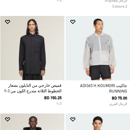
Y-3
الرجال Originals
2 Colours
قميص خارجي من النايلون بشعار
جاكيت ADI365 H.KOUMORI
الخطوط الثلاثة متدرج اللون من Y-3
RUNNING
BD 150.25
BD 75.00
Y-3
الرجال الجري