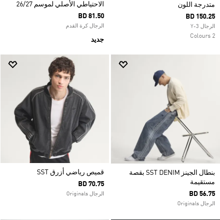
الاحتياطي الأصلي لموسم 26/27
متدرجة اللون
BD 81.50
BD 150.25
الرجال كرة القدم
الرجال Y-3
2 Colours
جديد
قميص رياضي أزرق SST
بنطال الجينز SST DENIM بقصة
مستقيمة
BD 70.75
BD 56.75
الرجال Originals
الرجال Originals