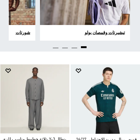
تيشيرتات وقمصان بولو
شورتات
بنطال Y-3 بثلاثة خطوط مناسب للزي
قميص ريال مدريد الاحتياطي 26/27