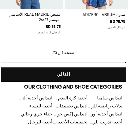
قميص REAL MADRID الأساسي
سترة ADIZERO LABRUM
لموسم 26/27
BD 70.75
BD 53.75
الرجال الجري
الرجال كرة القدم
صفحة
1 ل 75
التالي
OUR CLOTHING AND SHOE CATEGORIES
اديداس سامبا
أحذية كرة القدم للرجال
اديداس أحذية ألترا بوست للرجال
بدلات رياضية للرجال
اديداس تخفيضات
أحذية للنساء
اديداس أحذية أورجينالز
اديداس إكس جود بيلينغهام
حذاء جري رجالي
أحذية تدريب للرجال
تخفيضات الأحذية للرجال
أحذية للرجال