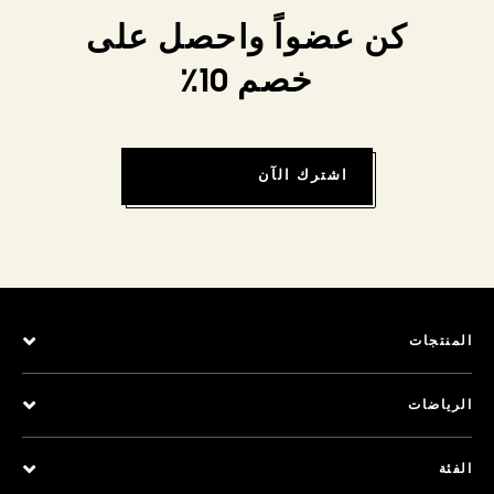
كن عضواً واحصل على
خصم 10٪
اشترك الآن
المنتجات
الرياضات
الفئة