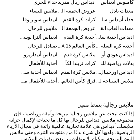
كامبوس اديداس
اديداس ريال مدريد
حذاء للجري
معدات بادل
عروض الجمعة البيضاء للرجال
ملابس للنساء
حذاء أديداس سامبا للأطفال
كرات كرة القدم للرجال
اديداس سوبرنوفا
معدات ألعاب القوى
عروض الجمعة البيضاء للسيدات
ملابس للرجال
اديداس أحذية سامبا للنساء
أحذية كرة القدم
اديداس ألترا بوست
أحذية كرة السلة للرجال
كأس العالم FIFA 26™
صنادل للرجال
اديداس هودي أورجينال للنساء
ملابس كرة قدم للاطفال
اديداس أديدازيرو معدات الجري
بدلات رياضية للنساء
كرات تريندا لكأس العالم FIFA 26™
أحذية للأطفال
اديداس اورجينال ملابس
ملابس كرة القدم
اديداس أحذية سوبرنوفا للرجال
ملابس السباحة للرجال
فرق كأس العالم FIFA 26™
أحذية للأطفال من 8 إلى 16 سنة
ملابس رجالية بنمط مميز
إذا كنت تبحث عن ملابس رجالية مريحة وأنيقة ورياضية، فإن
مجموعة ملابس أديداس للرجال بها كل ما تحتاجه لإكمال خزانة
ملابسك. أديداس هي علامة تجارية عالمية رائدة في مجال الأزياء
الرياضية، ولديها كل شيء بدءًا من منتجات التنزه وحتى ملابس
النوم المريحة. يمكنك الاستفادة من بعض تقنيات الملابس