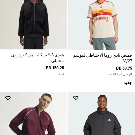
هودي Y-3 بسحّاب من كوردروي
قميص نادي روما الاحتياطي لموسم
مخملي
26/27
BD 150.25
BD 53.75
Y-3
الرجال كرة القدم
جديد