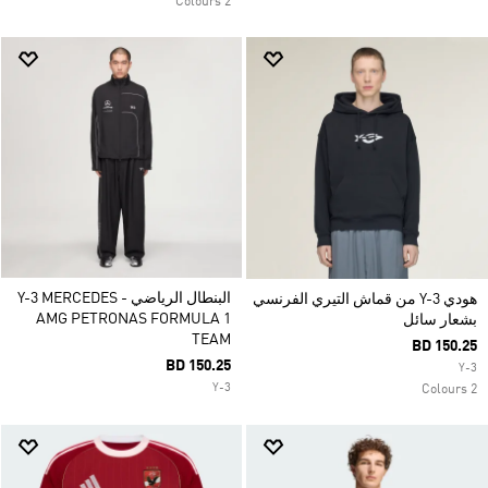
2 Colours
البنطال الرياضي Y-3 MERCEDES -
هودي Y-3 من قماش التيري الفرنسي
AMG PETRONAS FORMULA 1
بشعار سائل
TEAM
BD 150.25
BD 150.25
Y-3
Y-3
2 Colours