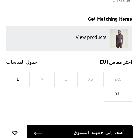
Charcoal
Get Matching Items
View products
اختر مقاس (EU)
جدول القياسات
L
M
S
XS
2XS
XL
أضف إلى حقيبة التسوق