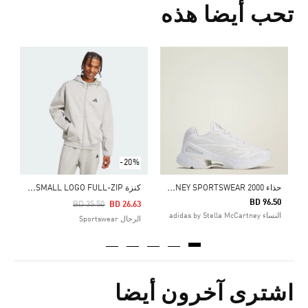
تحب أيضا هذه
Price Reduced From
To
1
أ
-20%
ح
ذاء ADIDAS BY STELLA MCCARTNEY SPORTSWEAR 2000
ك
نزة FUTURE ICONS SMALL LOGO FULL-ZIP
BD 96.50
Price Reduced From
To
BD 35.50
BD 26.63
النساء adidas by Stella McCartney
الرجال Sportswear
اشترى آخرون أيضا