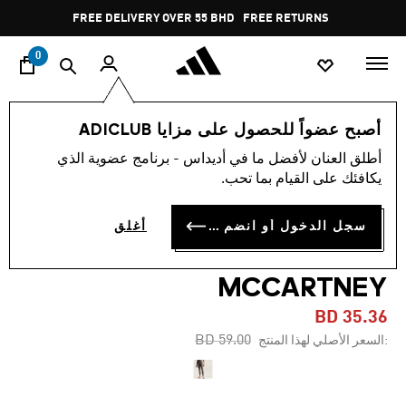
ا
Pause
FREE DELIVERY OVER 55 BHD
FREE RETURNS
promotion
rotation
0
النساء
ملابس
أصبح عضواً للحصول على مزايا ADICLUB
أطلق العنان لأفضل ما في أديداس - برنامج عضوية الذي
-40%
يكافئك على القيام بما تحب.
بنطال تدريب رياضي طويل من
سجل الدخول أو انضم الآن
أغلق
أديداس من STELLA
MCCARTNEY
BD 35.36
Price reduced from
to
BD 59.00
:السعر الأصلي لهذا المنتج