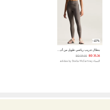
-40%
ب
نطال تدريب رياضي طويل من أديداس من STELLA MCCARTNEY
Price Reduced From
To
BD 59.00
BD 35.36
النساء adidas by Stella McCartney