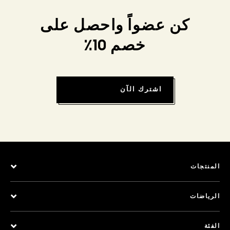
كن عضواً واحصل على
خصم 10٪
اشترك الآن
المنتجات
الرياضات
الفئة