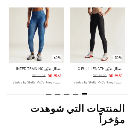
Price Reduced From
To
0
ا
-60%
-50%
ب
نطال ضيّق ADIDAS BY STELLA MCCARTNEY TRUEPURPOSE OPTIME TRAINING FULL LENGTH
ب
نطال ضيّق ADIDAS BY STELLA MCCARTNEY TRUEPURPOSE OPTIME PRINTED TRAINING
Price Reduced From
To
Price Reduced From
To
BD 64.25
BD 25.66
BD 59.00
BD 29.50
النساء adidas by Stella McCartney
النساء adidas by Stella McCartney
المنتجات التي شوهدت
مؤخراً