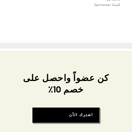
النساء Sportswear
كن عضواً واحصل على
خصم 10٪
اشترك الآن