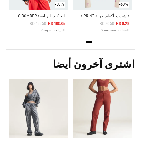
-30%
-60%
ت
يشيرت بأكمام طويلة BLOOM SKY PRINT
ا
لجاكيت الرياضية RASANT MOTO BOMBER
Price Reduced From
To
Price Reduced From
To
BD 155.50
BD 108.85
BD 20.50
BD 8.20
النساء Sportswear
النساء Originals
اشترى آخرون أيضا
5
ا