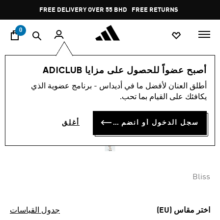
ا
Pause
FREE DELIVERY OVER 55 BHD
FREE RETURNS
promotion
rotation
0
النساء
ملابس
أصبح عضواً للحصول على مزايا ADICLUB
أطلق العنان لأفضل ما في أديداس - برنامج عضوية الذي
بنطال بحمّالات ADIDAS X
يكافئك على القيام بما تحب.
MOON BOOT
سجل الدخول أو انضم الآن
أغلق
BD 85.75
Bliss
اختر مقاس (EU)
جدول القياسات