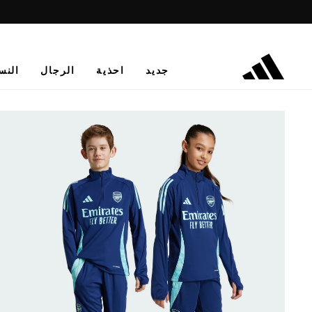
جديد
احذية
الرجال
النس