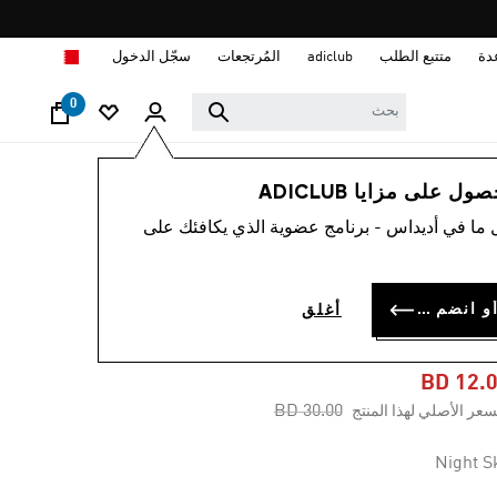
ا
دة
متتبع الطلب
adiclub
المُرتجعات
سجّل الدخول
0
أطفال
الملابس
 على مزايا ADICLUB
 ما في أديداس - برنامج عضوية الذي يكافئك على
-60%
نطال التدريب
سجل الدخول أو انضم الآن
أغلق
ARSENAL TIRO 2
BD 12.
Price reduced from
to
BD 30.00
سعر الأصلي لهذا المنتج
Night S