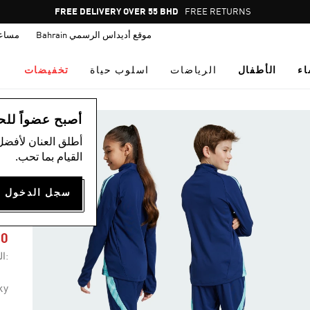
Pause
FREE DELIVERY OVER 55 BHD
FREE RETURNS
promotion
موقع أديداس الرسمي Bahrain
مساع
rotation
اء
الأطفال
الرياضات
اسلوب حياة
تخفيضات
ال
أصبح عضواً للحصول
أطلق العنان لأفضل
القيام بما تحب.
ب
4
00
:ال
ky