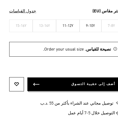
تر مقاس (EU)
جدول القياسات
15-16Y
13-14Y
11-12Y
9-10Y
7-8Y
نصيحة للقياس.
Order your usual size.
أضف إلى حقيبة التسوق
أضف إلى ل
توصيل مجاني عند الشراء بأكثر من 55 .د.ب‎
التوصيل خلال 5-7 أيام عمل