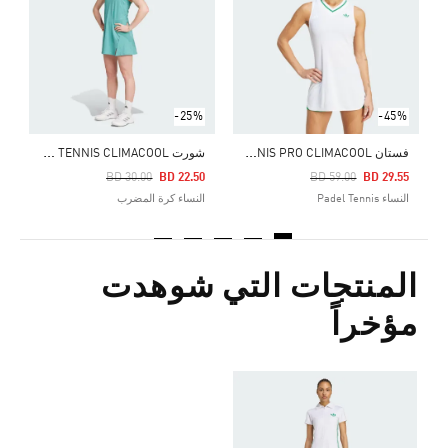
Price Reduced From
To
4
ا
-25%
-45%
ف
ستان TENNIS PRO CLIMACOOL
ش
ورت CLUB TENNIS CLIMACOOL
Price Reduced From
To
Price Reduced From
To
BD 30.00
BD 22.50
BD 59.00
BD 29.55
النساء Padel Tennis
النساء كرة المضرب
المنتجات التي شوهدت
مؤخراً