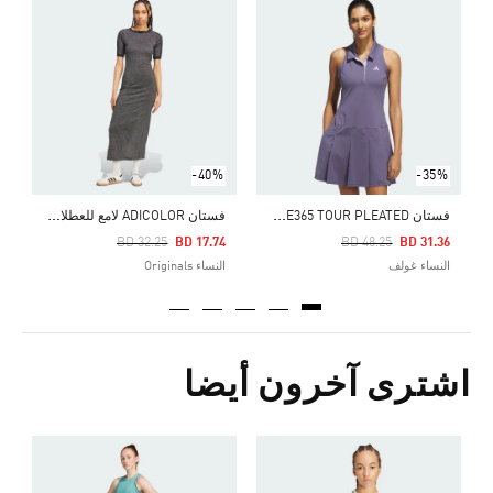
ف
5
ا
-40%
-35%
ف
ستان WOMENS ULTIMATE365 TOUR PLEATED
ف
ستان ADICOLOR لامع للعطلات بخطوط ثلاثية
Price Reduced From
To
Price Reduced From
To
BD 32.25
BD 17.74
BD 48.25
BD 31.36
النساء غولف
النساء Originals
اشترى آخرون أيضا