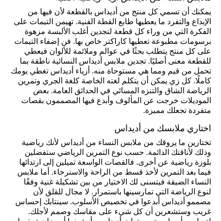
يمكنك أن تسمي كل منتج من أديداس بالقطعة لأن فيها من
الإبداع والتفرد ما يعطيها طابع القطة الفنية. تهيمن التيمات على
الفكرة التي من وراء كل قطعة لتجدين أغلب الألبسة مزهوة
برسومات مطبوعة تعطيها كاراكتر خاص بها. فن إضفاء التيمات
على كل منتج يتطلب بحثًا في عوالم وملائمة للألوان فيعطي
للقطعة معنى أصليًا. تجدين ملابس أديداس النسائية ناطقة بما
تحمل من قيم ومما هي مستوحاة منه. أزياء أديداس تغطي يومك
كاملًا. كل زي يمكن أن يتكلم لغته الخاصة كلغة الجري وتمرين
الرياضة الشاق والتنزه المسائي في الحدائق العامة. بعض
الموديلات خرجت عن المألوف وأبدع فيها المصممون بقصات
متفردة تجعلك مميزة.
اختاري ملابسك من أديداس
تختارين ما يروقك من ملابس النساء من أديداس لأنك رياضية
وذلك لأناقتك الدائمة. حسب نوع التمرين الرياضي ستفضلين
بلوزة رياضية عن أخرى. فالقصات الواسعة تميلين إلى ارتدائها
فيما بعد التمرين لأخذ قسط من الراحة والاسترخاء. أما ملابس
النساء الضيقة فيتسنى لك الاختيار من بين تشكيلة غنية وفقًا
لنوع الرياضة التي تمارسينها باستمرار. لا مجال للقلق لأن
مصممو أديداس أبدعوا في تخصيص الأسلوب. سينتابك إحساس
غريب وستشعرين أن كل شيء على مقاسك وصمم لأجلك.