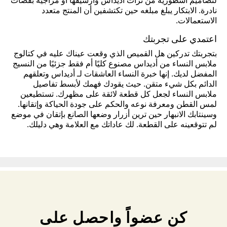
لتصاميم أسطورية من تراث أديداس وأرشيفها أو مزاجية بقصات
نادرة. الابتكار يبلغ مبلغه حين تكتشفين أن المنتج متعدد
الاستعمالات.
اعتمدي على تجربتك
بتجربتك تدركين هل القميص الذي وقعت عيناك عليه في كتالوج
ملابس النساء من أديداس مصنوع كليًا أم فقط جزئيًا من النسيج
المفضل لديك. إنها خبرة النساء العاشقات لـ أديداس وتعلقهم
الدائم بكل شيء متقن. حيث يقودك فهمك لأبسط تفاصيل
ملابس النساء لجعل كل قطعة لائقة على مظهرك. تستطيعين
لمس القطن ومعرفة نوعه والحكم على جودة الحياكة وإتقانها.
وسينتابك الانبهار حين ترين أزرار وضعها الصانع بإتقان في موضع
لم تتوقعينه على القطعة. لك عاداتك مع العلامة وهي دليلك.
كن عضواً واحصل على