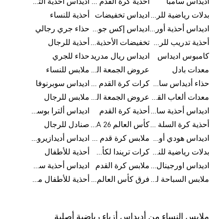
اديداس سامبا
أحذية كرة القدم للرجال
اديداس أحذية ألترا بوست للرجال
بدلات رياضية للرجال
اديداس تخفيضات
أحذية للنساء
اديداس أحذية أورجينالز
اديداس إكس جود بيلينغهام
حذاء جري رجالي
أحذية تدريب للرجال
تخفيضات الأحذية للرجال
أحذية للرجال
كامبوس اديداس
اديداس ريال مدريد
حذاء للجري
معدات بادل
عروض الجمعة البيضاء للرجال
ملابس للنساء
حذاء أديداس سامبا للأطفال
كرات كرة القدم للرجال
اديداس سوبرنوفا
معدات ألعاب القوى
عروض الجمعة البيضاء للسيدات
ملابس للرجال
اديداس أحذية سامبا للنساء
أحذية كرة القدم
اديداس ألترا بوست
أحذية كرة السلة للرجال
كأس العالم FIFA 26™
صنادل للرجال
اديداس هودي أورجينال للنساء
ملابس كرة قدم للاطفال
اديداس أديدازيرو معدات الجري
بدلات رياضية للنساء
كرات تريندا لكأس العالم FIFA 26™
أحذية للأطفال
اديداس اورجينال ملابس
ملابس كرة القدم
اديداس أحذية سوبرنوفا للرجال
ملابس السباحة للرجال
فرق كأس العالم FIFA 26™
أحذية للأطفال من 8 إلى 16 سنة
ملابس النساء من أديداس أزياء رياضية أصلية