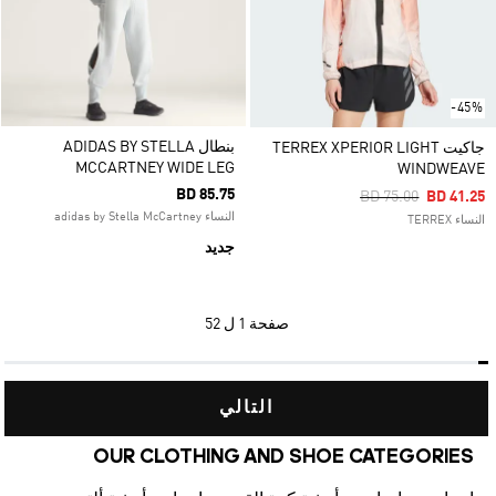
-45%
بنطال ADIDAS BY STELLA
جاكيت TERREX XPERIOR LIGHT
MCCARTNEY WIDE LEG
WINDWEAVE
BD 85.75
Price Reduced Fro
To
BD 75.00
BD 41.25
النساء adidas by Stella McCartney
النساء TERREX
جديد
صفحة
1 ل 52
التالي
OUR CLOTHING AND SHOE CATEGORIES