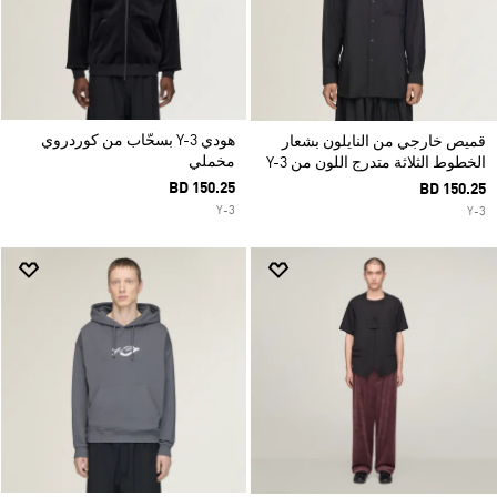
هودي Y-3 بسحّاب من كوردروي
قميص خارجي من النايلون بشعار
مخملي
الخطوط الثلاثة متدرج اللون من Y-3
BD 150.25
BD 150.25
Y-3
Y-3