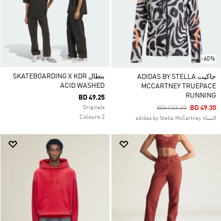
-60%
بنطال SKATEBOARDING X KDR
جاكيت ADIDAS BY STELLA
ACID WASHED
MCCARTNEY TRUEPACE
RUNNING
BD 49.25
Price Reduced From
To
BD 123.25
BD 49.30
Originals
2 Colours
النساء adidas by Stella McCartney