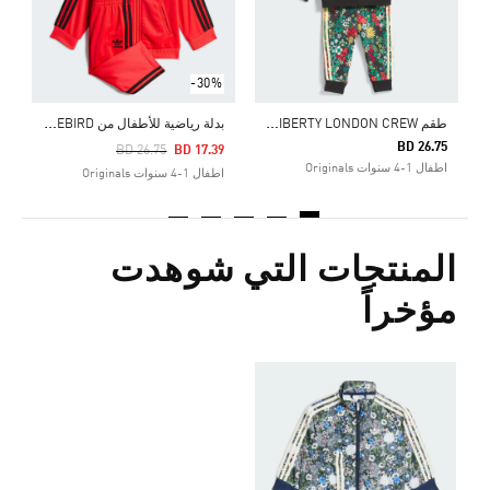
-30%
ط
قم ADIDAS ORIGINALS X LIBERTY LONDON CREW
ب
دلة رياضية للأطفال من ADICOLOR FIREBIRD
BD 26.75
Price Reduced From
To
BD 26.75
BD 17.39
اطفال 1-4 سنوات Originals
اطفال 1-4 سنوات Originals
المنتجات التي شوهدت
مؤخراً