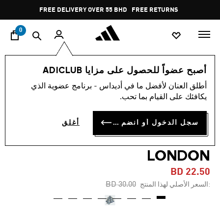
ا
Pause
FREE DELIVERY OVER 55 BHD
FREE RETURNS
promotion
rotation
0
الأطفال
الملابس
أصبح عضواً للحصول على مزايا ADICLUB
أطلق العنان لأفضل ما في أديداس - برنامج عضوية الذي
-25%
يكافئك على القيام بما تحب.
بدلة رياضية للأطفال من
سجل الدخول أو انضم الآن
أغلق
FIREBIRD X LIBERTY
LONDON
BD 22.50
Price reduced from
to
BD 30.00
:السعر الأصلي لهذا المنتج