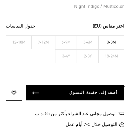
Night Indigo / Multicolor
اختر مقاس (EU)
جدول القياسات
12-18M
9-12M
6-9M
3-6M
0-3M
3-4Y
2-3Y
18-24M
أضف إلى حقيبة التسوق
أضف إلى
توصيل مجاني عند الشراء بأكثر من 55 .د.ب‎
التوصيل خلال 5-7 أيام عمل