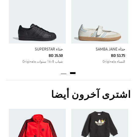
5
ا
حذاء SAMBA JANE
حذاء SUPERSTAR
BD 35.50
BD 53.75
النساء Originals
شباب 8-16 سنوات Originals
اشترى آخرون أيضا
Price Reduced From
To
6
ا