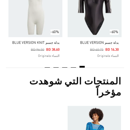
ا
-60%
-60%
بدلة جسم BLUE VERSION
بدلة جسم BLUE VERSION KNIT
Price Reduced From
To
Price Reduced From
To
BD 96.50
BD 38.60
BD 40.75
BD 16.30
النساء Originals
النساء Originals
المنتجات التي شوهدت
مؤخراً