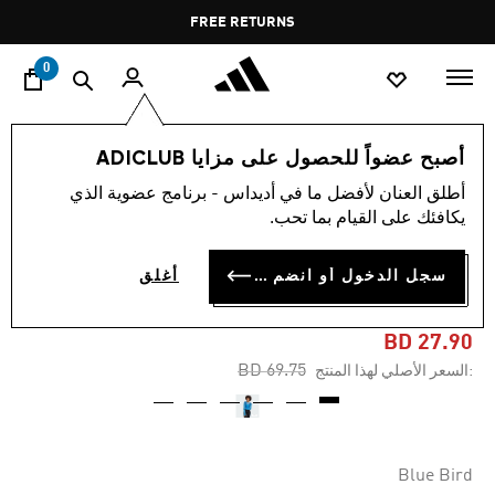
ا
Pause
FREE RETURNS
promotion
rotation
0
النساء
ملابس
أصبح عضواً للحصول على مزايا ADICLUB
أطلق العنان لأفضل ما في أديداس - برنامج عضوية الذي
-60%
يكافئك على القيام بما تحب.
بدلة جسم BLUE VERSION
سجل الدخول أو انضم الآن
أغلق
SANTIAGO
BD 27.90
Price reduced from
to
BD 69.75
:السعر الأصلي لهذا المنتج
Blue Bird