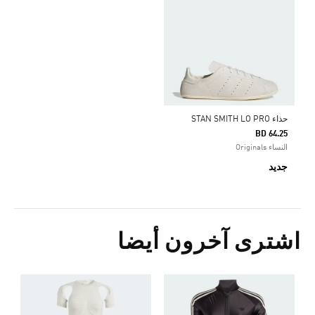
حذاء STAN SMITH LO PRO
BD 64.25
النساء Originals
جديد
اشترى آخرون أيضا
ش
Price Reduced From
To
0