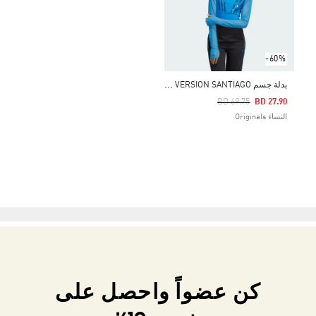
-60%
ب
دلة جسم BLUE VERSION SANTIAGO
Price Reduced From
To
BD 69.75
BD 27.90
النساء Originals
كن عضواً واحصل على