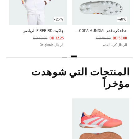
-25%
-40%
ح
ذاء كرة قدم COPA MUNDIAL للأرضيات الصلبة
جاكيت FIREBIRD الرياضي
Price Reduced From
To
Price Reduced From
To
BD 43.00
BD 32.25
BD 96.50
BD 53.08
الرجال كرة القدم
الرجال Originals
المنتجات التي شوهدت
مؤخراً