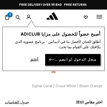
ا
Pause
FREE DELIVERY OVER 55 BHD
FREE RETURNS
promotion
rotation
0
الرياضات
كرة القدم
أحذية
أصبح عضواً للحصول على مزايا ADICLUB
أطلق العنان لأفضل ما في أديداس - برنامج عضوية الذي
أحذية PREDATOR LEAGUE
يكافئك على القيام بما تحب.
الداخلية
سجل الدخول أو انضم الآن
أغلق
BD 46.25
Signal Coral / Cloud White / Beam Orange
اختر مقاس (EU)
جدول القياسات