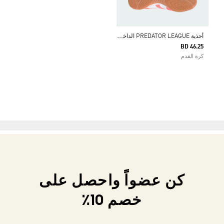
أ
حذية PREDATOR LEAGUE الداخلية
BD 46.25
كرة القدم
كن عضواً واحصل على
خصم 10٪