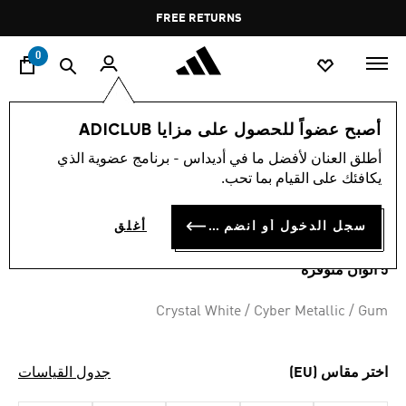
ا
Pause
FREE RETURNS
promotion
rotation
0
النساء
أحذية
أصبح عضواً للحصول على مزايا ADICLUB
أطلق العنان لأفضل ما في أديداس - برنامج عضوية الذي
أحذية GRAND COURT LO
يكافئك على القيام بما تحب.
BD 38.75
سجل الدخول أو انضم الآن
أغلق
5 ألوان متوفرة
Crystal White / Cyber Metallic / Gum
اختر مقاس (EU)
جدول القياسات