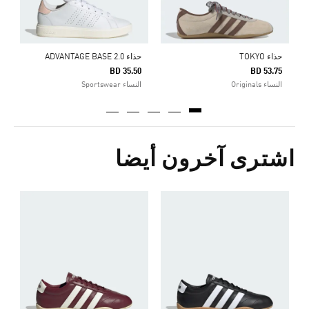
حذاء TOKYO
حذاء ADVANTAGE BASE 2.0
BD 35.50
BD 53.75
النساء Originals
النساء Sportswear
اشترى آخرون أيضا
ح
5
ا