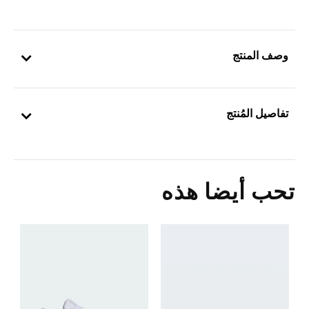
وصف المنتج
تفاصيل المُنتج
تحب أيضا هذه
ح
Price Reduced From
To
5
ا