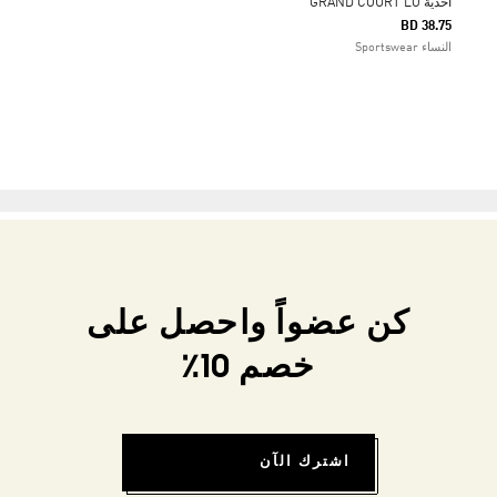
أحذية GRAND COURT LO
BD 38.75
النساء Sportswear
كن عضواً واحصل على
خصم 10٪
اشترك الآن